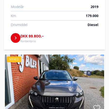
Modelår
2019
Km
179.000
Drivmiddel
Diesel
DKK 99.800,-
Kontantpris
NYHED