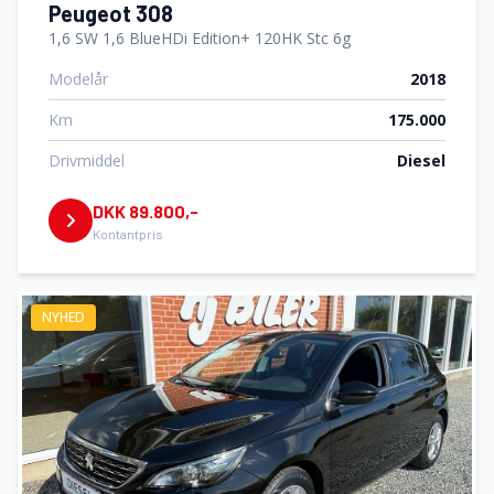
Peugeot 308
1,6 SW 1,6 BlueHDi Edition+ 120HK Stc 6g
Modelår
2018
Km
175.000
Drivmiddel
Diesel
DKK 89.800,-
Kontantpris
NYHED