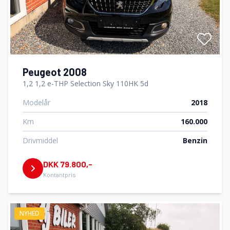
Peugeot 2008
1,2 1,2 e-THP Selection Sky 110HK 5d
Modelår
2018
Km
160.000
Drivmiddel
Benzin
DKK 79.800,-
Kontantpris
NYHED