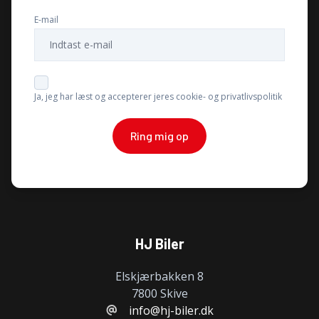
E-mail
Ja, jeg har læst og accepterer jeres cookie- og privatlivspolitik
Ring mig op
HJ Biler
Elskjærbakken 8
7800 Skive
info@hj-biler.dk