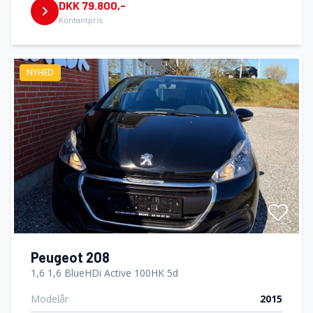
DKK 79.800,-
Kontantpris
NYHED
Peugeot 208
1,6 1,6 BlueHDi Active 100HK 5d
Modelår
2015