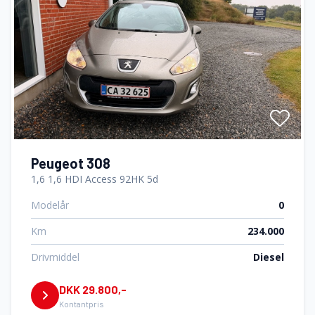
Peugeot 308
1,6 1,6 HDI Access 92HK 5d
Modelår
0
Km
234.000
Drivmiddel
Diesel
DKK 29.800,-
Kontantpris