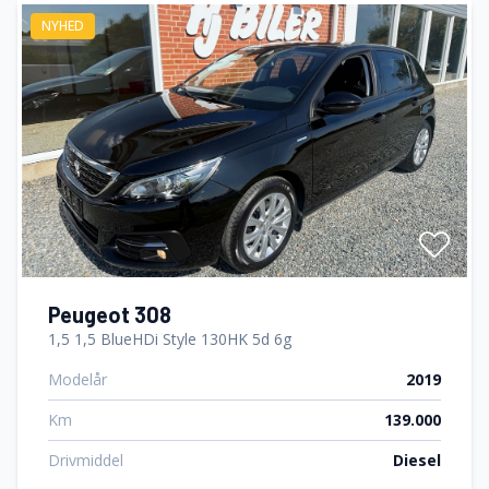
NYHED
Peugeot 308
1,5 1,5 BlueHDi Style 130HK 5d 6g
Modelår
2019
Km
139.000
Drivmiddel
Diesel