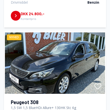
Drivmiddel
Benzin
DKK 24.800,-
Kontantpris
NYHED
Peugeot 308
1,5 SW 1,5 BlueHDi Allure+ 130HK Stc 6g