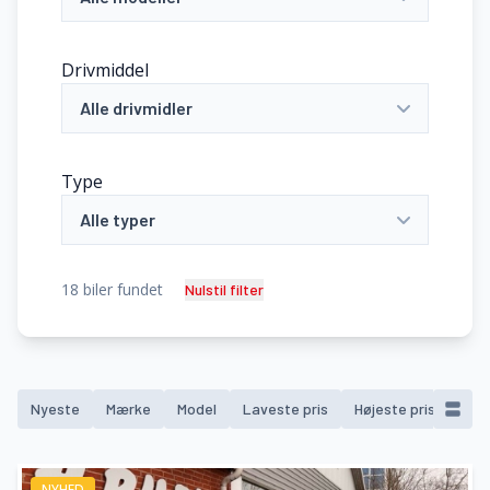
Drivmiddel
Alle drivmidler
Type
Alle typer
18
biler fundet
Nulstil filter
Nyeste
Mærke
Model
Laveste pris
Højeste pris
Mod
NYHED