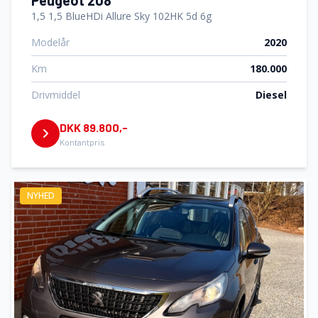
Peugeot 208
1,5 1,5 BlueHDi Allure Sky 102HK 5d 6g
Modelår
2020
Km
180.000
Drivmiddel
Diesel
DKK 89.800,-
Kontantpris
NYHED