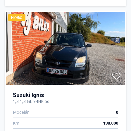
NYHED
Suzuki Ignis
1,3 1,3 GL 94HK 5d
Modelår
0
Km
198.000