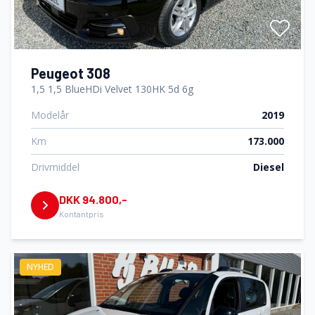
Peugeot 308
1,5 1,5 BlueHDi Velvet 130HK 5d 6g
Modelår
2019
Km
173.000
Drivmiddel
Diesel
DKK 94.800,-
Kontantpris
NYHED