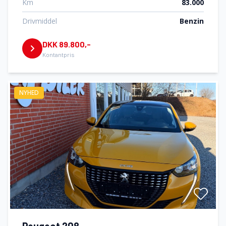
Km
83.000
Drivmiddel
Benzin
DKK 89.800,-
Kontantpris
NYHED