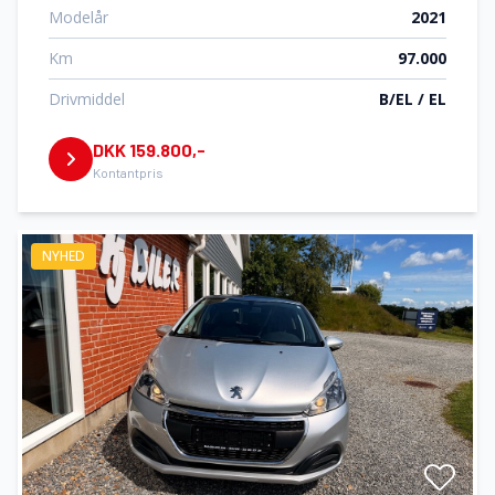
Modelår
2021
Km
97.000
Drivmiddel
B/EL / EL
DKK 159.800,-
Kontantpris
NYHED