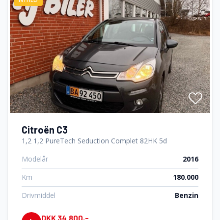
Citroën C3
1,2 1,2 PureTech Seduction Complet 82HK 5d
Modelår
2016
Km
180.000
Drivmiddel
Benzin
DKK 34.800,-