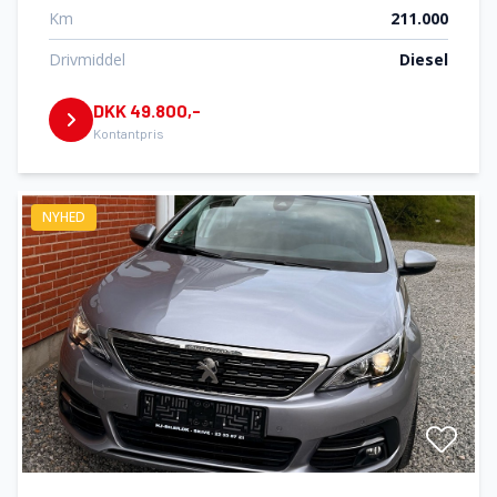
Km
211.000
Drivmiddel
Diesel
DKK 49.800,-
Kontantpris
NYHED