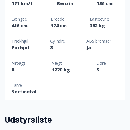
171 km/t
Benzin
156 cm
Længde
Bredde
Lasteevne
416 cm
174 cm
362 kg
Trækhjul
Cylindre
ABS bremser
Forhjul
3
Ja
Airbags
Vægt
Døre
6
1220 kg
5
Farve
Sortmetal
Udstyrsliste