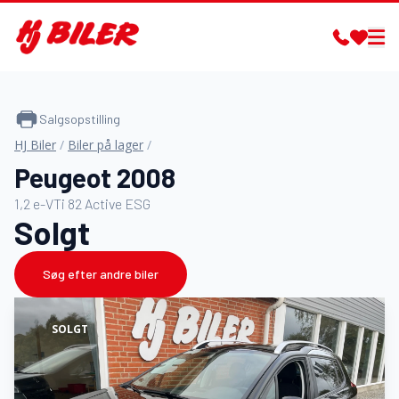
Salgsopstilling
HJ Biler
/
Biler på lager
/
Peugeot 2008
1,2 e-VTi 82 Active ESG
Solgt
Søg efter andre biler
SOLGT