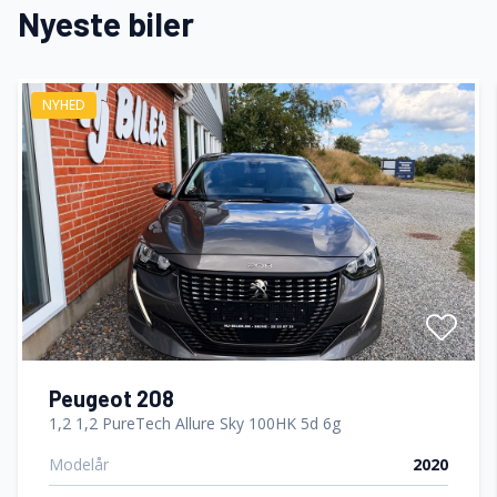
Nyeste biler
El-ruder x4
NYHED
El-spejle
Fartpilot
Fjernbetjent centrallås
Fuldautomatisk klimaanlæg
Højdejusterbart førersæde
Peugeot 208
1,2 1,2 PureTech Allure Sky 100HK 5d 6g
Modelår
2020
Isofix