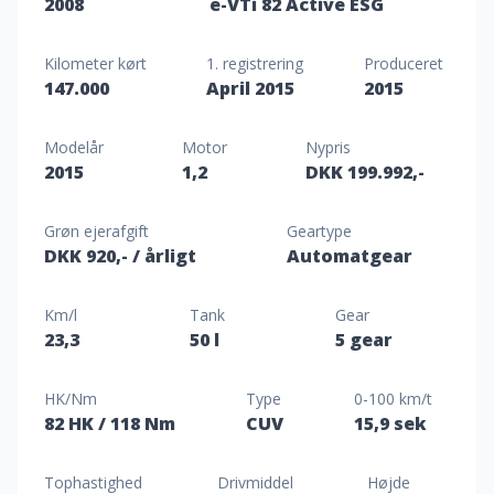
2008
e-VTi 82 Active ESG
Kilometer kørt
1. registrering
Produceret
147.000
April 2015
2015
Modelår
Motor
Nypris
2015
1,2
DKK 199.992,-
Grøn ejerafgift
Geartype
DKK 920,-
/ årligt
Automatgear
Km/l
Tank
Gear
23,3
50 l
5 gear
HK/Nm
Type
0-100 km/t
82 HK
/ 118 Nm
CUV
15,9 sek
Tophastighed
Drivmiddel
Højde