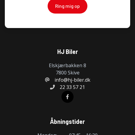
Ring mig op
HJ Biler
Elskjærbakken 8
7800 Skive
info@hj-biler.dk
22 33 57 21
Åbningstider