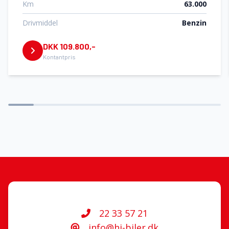
Km
63.000
Kørecomputer
Drivmiddel
Benzin
DKK 109.800,-
Læderrat
Kontantpris
Musikstreaming via bluetooth
Navigation
Splitbagsæder
Stofsæder
22 33 57 21
Tagræling
info@hj-biler.dk