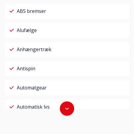
ABS bremser
Alufælge
Anhængertræk
Antispin
Automatgear
Automatisk lys
Buet lys