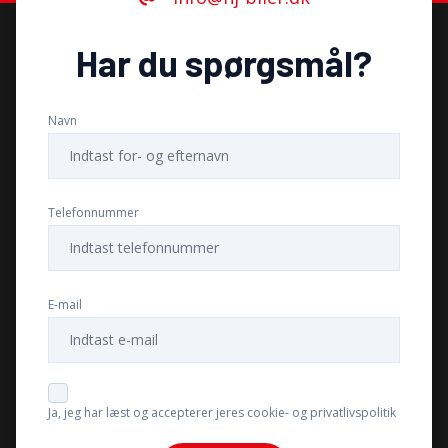
Navigation
Har du spørgsmål?
Parkeringssensor bagved
Navn
Parkeringssensor foran
Telefonnummer
SD kortlæser
Skiltegenkendelse
E-mail
Splitbagsæder
Ja, jeg har læst og accepterer jeres cookie- og privatlivspolitik
Sædevarme