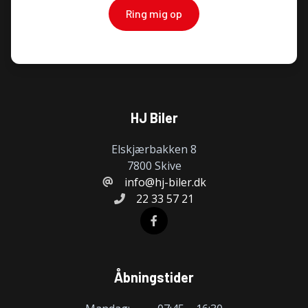
Ring mig op
Tågelygter
HJ Biler
Elskjærbakken 8
7800 Skive
info@hj-biler.dk
22 33 57 21
Åbningstider