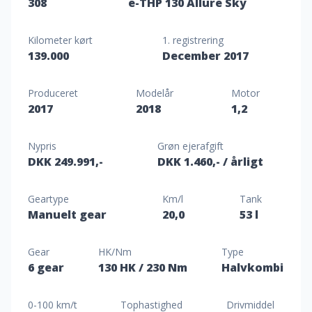
308
e-THP 130 Allure Sky
Kilometer kørt
1. registrering
139.000
December 2017
Produceret
Modelår
Motor
2017
2018
1,2
Nypris
Grøn ejerafgift
DKK 249.991,-
DKK 1.460,-
/ årligt
Geartype
Km/l
Tank
Manuelt gear
20,0
53 l
Gear
HK/Nm
Type
6 gear
130 HK
/ 230 Nm
Halvkombi
0-100 km/t
Tophastighed
Drivmiddel