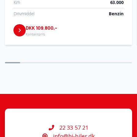
Km
63.000
Fartpilot
Drivmiddel
Benzin
DKK 109.800,-
Fjernbetjent centrallås
Kontantpris
Glastag
Højdejusterbart førersæde
Isofix
Kørecomputer
22 33 57 21
Læderrat
info@hj-biler.dk