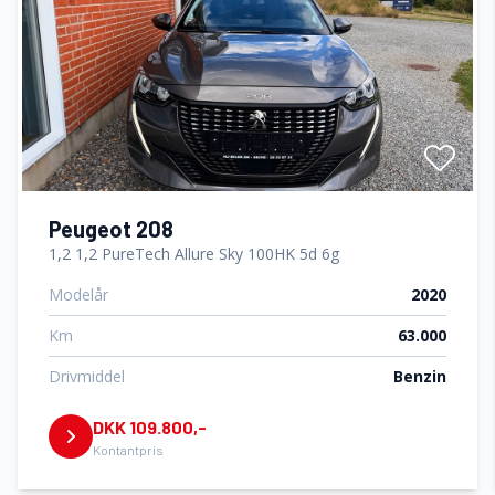
Peugeot 208
1,2 1,2 PureTech Allure Sky 100HK 5d 6g
Modelår
2020
Km
63.000
Drivmiddel
Benzin
DKK 109.800,-
Kontantpris