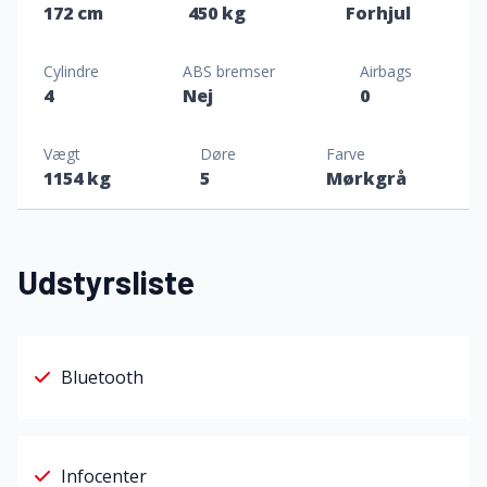
172 cm
450 kg
Forhjul
Cylindre
ABS bremser
Airbags
4
Nej
0
Vægt
Døre
Farve
1154 kg
5
Mørkgrå
Udstyrsliste
Bluetooth
Infocenter