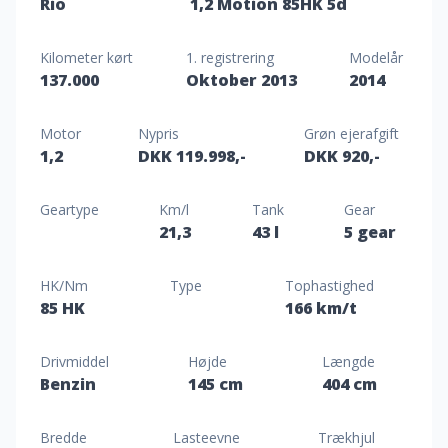
Rio
1,2 Motion 85HK 5d
Kilometer kørt
1. registrering
Modelår
137.000
Oktober 2013
2014
Motor
Nypris
Grøn ejerafgift
1,2
DKK 119.998,-
DKK 920,-
Geartype
Km/l
Tank
Gear
21,3
43 l
5 gear
HK/Nm
Type
Tophastighed
85 HK
166 km/t
Drivmiddel
Højde
Længde
Benzin
145 cm
404 cm
Bredde
Lasteevne
Trækhjul